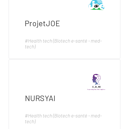
(Environnement - Impact - Energie -
Mobilité & Habitat - Construction)
ProjetJOE
#Health tech (Biotech e-santé - med-
tech)
NURSYAI
#Health tech (Biotech e-santé - med-
tech)