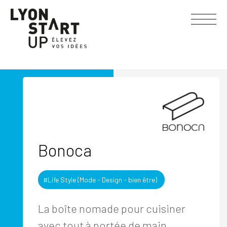
Bonoca
#Life Style (Mode - Design - bien être)
La boîte nomade pour cuisiner
avec tout à portée de main.