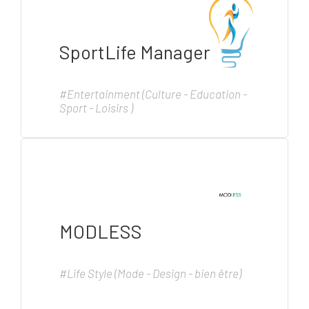
SportLife Manager
#Entertainment (Culture - Education -
Sport - Loisirs )
MODLESS
#Life Style (Mode - Design - bien être)