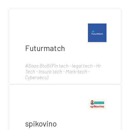
Futurmatch
#Saas BtoB (Fin tech - legal tech - Hr
Tech - Insure tech - Mark-tech -
Cybersécu)
spikovino