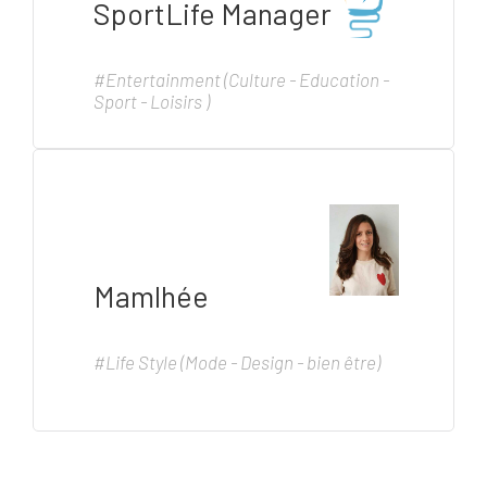
SportLife Manager
#Entertainment (Culture - Education -
Sport - Loisirs )
Mamlhée
#Life Style (Mode - Design - bien être)