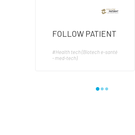
FOLLOW PATIENT
#Health tech (Biotech e-santé
- med-tech)