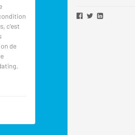
e
condition
, c'est
s
ion de
re
ating.