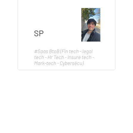
SP
#Saas BtoB (Fin tech - legal
tech - Hr Tech - Insure tech -
Mark-tech - Cybersécu)