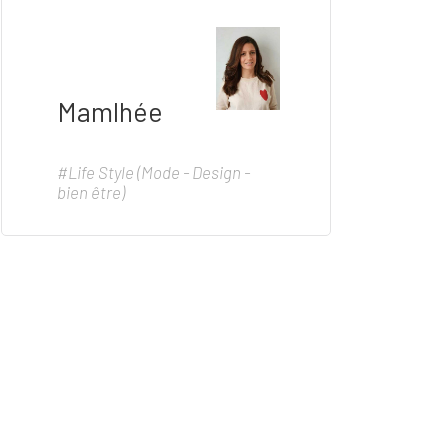
Mamlhée
#Life Style (Mode - Design -
bien être)