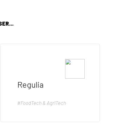
ER...
Regulia
#FoodTech & AgriTech