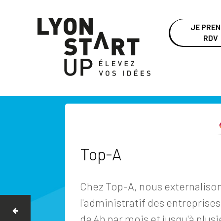
JE PRE
RDV
Top-A
Chez Top-A, nous externaliso
l'administratif des entreprises 
de 4h par mois et jusqu'à plus