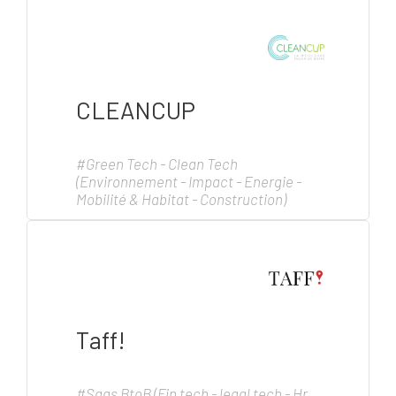
CLEANCUP
#Green Tech - Clean Tech
(Environnement - Impact - Energie -
Mobilité & Habitat - Construction)
Taff!
#Saas BtoB (Fin tech - legal tech - Hr