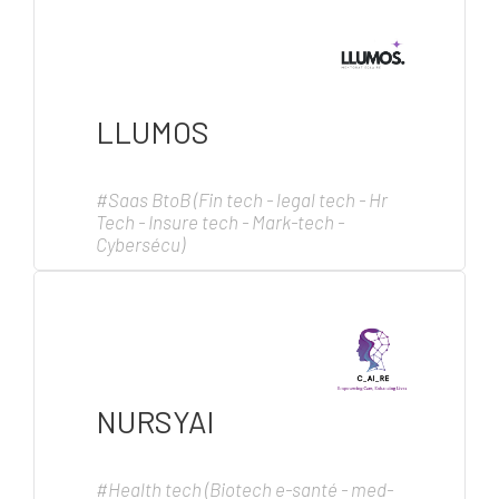
LLUMOS
#Saas BtoB (Fin tech - legal tech - Hr
Tech - Insure tech - Mark-tech -
Cybersécu)
NURSYAI
#Health tech (Biotech e-santé - med-