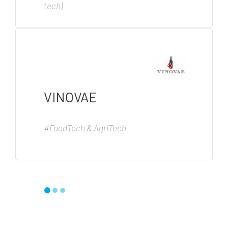
tech)
VINOVAE
#FoodTech & AgriTech