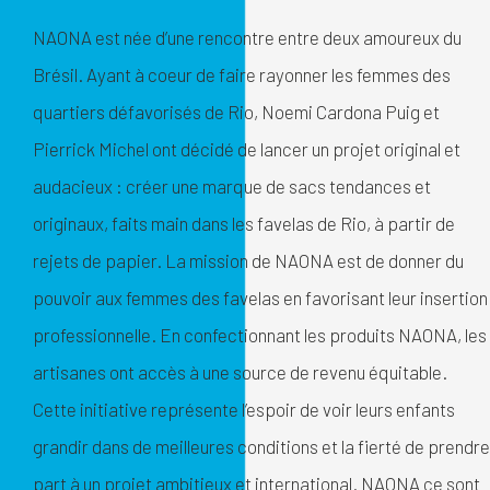
NAONA est née d’une rencontre entre deux amoureux du
Brésil. Ayant à coeur de faire rayonner les femmes des
quartiers défavorisés de Rio, Noemi Cardona Puig et
Pierrick Michel ont décidé de lancer un projet original et
audacieux : créer une marque de sacs tendances et
originaux, faits main dans les favelas de Rio, à partir de
rejets de papier. La mission de NAONA est de donner du
pouvoir aux femmes des favelas en favorisant leur insertion
professionnelle. En confectionnant les produits NAONA, les
artisanes ont accès à une source de revenu équitable.
Cette initiative représente l’espoir de voir leurs enfants
grandir dans de meilleures conditions et la fierté de prendre
part à un projet ambitieux et international. NAONA ce sont