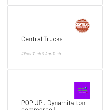
Central Trucks
#FoodTech & AgriTech
POP UP ! Dynamite ton
commerce !