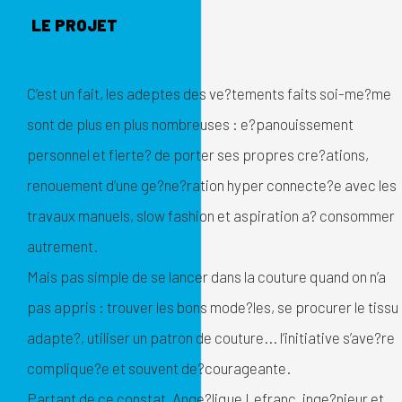
LE PROJET
C’est un fait, les adeptes des ve?tements faits soi-me?me
sont de plus en plus nombreuses : e?panouissement
personnel et fierte? de porter ses propres cre?ations,
renouement d’une ge?ne?ration hyper connecte?e avec les
travaux manuels, slow fashion et aspiration a? consommer
autrement.
Mais pas simple de se lancer dans la couture quand on n’a
pas appris : trouver les bons mode?les, se procurer le tissu
adapte?, utiliser un patron de couture... l’initiative s’ave?re
complique?e et souvent de?courageante.
Partant de ce constat, Ange?lique Lefranc, inge?nieur et