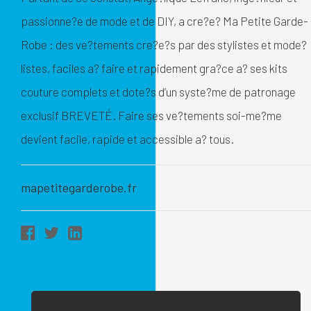
passionne?e de mode et de DIY, a cre?e? Ma Petite Garde-
Robe : des ve?tements cre?e?s par des stylistes et mode?
listes, faciles a? faire et rapidement gra?ce a? ses kits
couture complets et dote?s d’un syste?me de patronage
exclusif BREVETÉ. Faire ses ve?tements soi-me?me
devient facile, rapide et accessible a? tous.
mapetitegarderobe.fr