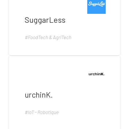
SuggarLess
#FoodTech & AgriTech
urchinK.
#IoT - Robotique