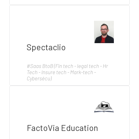
Spectaclio
#Saas BtoB (Fin tech - legal tech - Hr
Tech - Insure tech - Mark-tech -
Cybersécu)
FactoVia Education