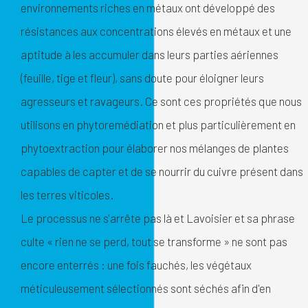
environnements riches en métaux ont développé des
résistances aux concentrations élevés en métaux et une
aptitude à les accumuler dans leurs parties aériennes
(feuille, tige et fleur), sans doute pour éloigner leurs
agresseurs et ravageurs. Ce sont ces propriétés que nous
utilisons en phytoremédiation et plus particulièrement en
phytoextraction pour élaborer nos mélanges de plantes
capables de capter et de se nourrir du cuivre présent dans
les terres viticoles.
Le processus ne s'arrête pas là et Lavoisier et sa phrase
culte « rien ne se perd, tout se transforme » ne sont pas
encore enterrés : une fois fauchés, les végétaux
méticuleusement sélectionnés sont séchés afin d'en