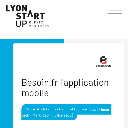
Besoin.fr l'application
mobile
#Saas BtoB (Fin tech - legal tech - Hr Tech - Insure
tech - Mark-tech - Cybersécu)