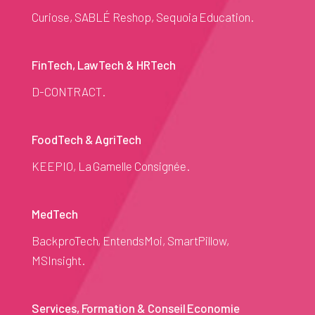
Curiose, SABLÉ Reshop, Sequoia Education.
FinTech, LawTech & HRTech
D-CONTRACT.
FoodTech & AgriTech
KEEPIO, La Gamelle Consignée.
MedTech
BackproTech, EntendsMoi, SmartPillow,
MSInsight.
Services, Formation & Conseil Economie